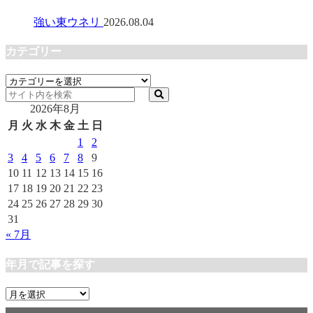
強い東ウネリ
2026.08.04
カテゴリー
カ
テ
2026年8月
ゴ
リ
月
火
水
木
金
土
日
ー
1
2
3
4
5
6
7
8
9
10
11
12
13
14
15
16
17
18
19
20
21
22
23
24
25
26
27
28
29
30
31
« 7月
年月で記事を探す
年
月