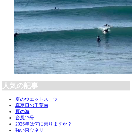
人気の記事
夏のウエットスーツ
真夏日の千葉南
夏の海
台風13号
2026年は何に乗りますか？
強い東ウネリ