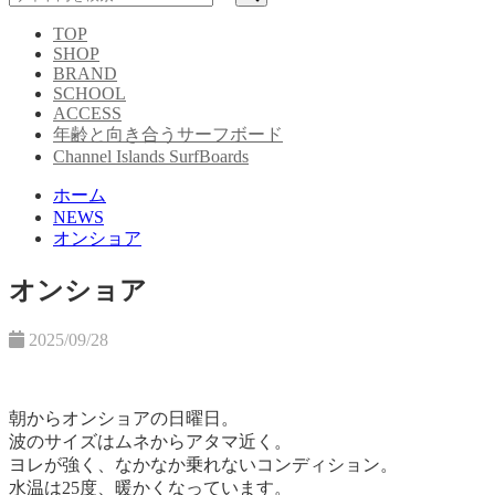
TOP
SHOP
BRAND
SCHOOL
ACCESS
年齢と向き合うサーフボード
Channel Islands SurfBoards
ホーム
NEWS
オンショア
オンショア
2025/09/28
朝からオンショアの日曜日。
波のサイズはムネからアタマ近く。
ヨレが強く、なかなか乗れないコンディション。
水温は25度、暖かくなっています。