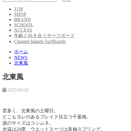
TOP
SHOP
BRAND
SCHOOL
ACCESS
年齢と向き合うサーフボード
Channel Islands SurfBoards
ホーム
NEWS
北東風
北東風
2025/09/20
雲多く、北東風の土曜日。
どこもヨレのあるブレイク目立つ千葉南。
波のサイズはコシムネ。
水温は24度、ウエットスーツは長袖スプリング。