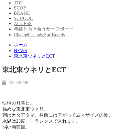
TOP
SHOP
BRAND
SCHOOL
ACCESS
年齢と向き合うサーフボード
Channel Islands SurfBoards
ホーム
NEWS
東北東ウネリとECT
東北東ウネリとECT
2025/09/08
快晴の月曜日。
強めな東北東ウネリ。
朝はカタアタマ、昼前には下がってムネサイズの波。
水温は25度、トランクスで入れます。
弱い南西風。