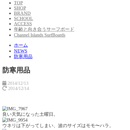
TOP
SHOP
BRAND
SCHOOL
ACCESS
年齢と向き合うサーフボード
Channel Islands SurfBoards
ホーム
NEWS
防寒用品
防寒用品
2014/12/13
2014/12/14
良い天気になった土曜日。
ウネリは下がってしまい、波のサイズはモモ〜ハラ。