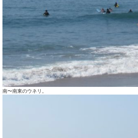
南〜南東のウネリ。