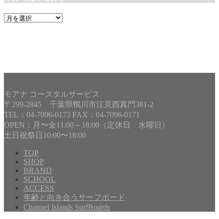
年
月
で
記
事
を
探
す
モアナ コースタルサービス
〒299-2845 千葉県鴨川市江見西真門381-2
TEL：04-7096-0173 FAX：04-7096-0171
OPEN：月〜金11:00～18:00（定休日 水曜日）
土日祝祭日10:00〜18:00
TOP
SHOP
BRAND
Copyright©
MOANA COASTAL SERVICE
, 2025 All Rights
SCHOOL
Reserved.
ACCESS
年齢と向き合うサーフボード
Channel Islands SurfBoards