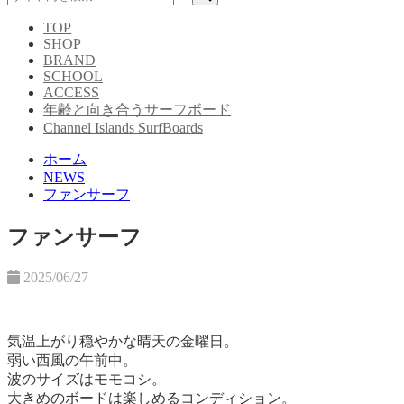
TOP
SHOP
BRAND
SCHOOL
ACCESS
年齢と向き合うサーフボード
Channel Islands SurfBoards
ホーム
NEWS
ファンサーフ
ファンサーフ
2025/06/27
気温上がり穏やかな晴天の金曜日。
弱い西風の午前中。
波のサイズはモモコシ。
大きめのボードは楽しめるコンディション。