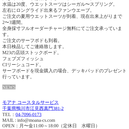
水温は20度、ウエットスーツはシーガル〜スプリング。
左右にロングライド出来るファンウエーブ。
ご注文の夏用ウエットスーツが到着、現在出来上がりまで
2〜3週間。
全身採寸フルオーダーチャージ無料にてご注文承っていま
す。
ご注文のサーフボドも到着。
本日検品してご連絡致します。
M23の店頭ストックボード。
フェブズフィッシュ
CIリーシュコード。
サーフボードを現金購入の場合、デッキパッドのプレゼント
行っています。
NEWS
モアナ コースタルサービス
千葉県鴨川市江見西真門381-2
TEL：
04-7096-0173
MAIL : info@moana-cs.com
OPEN：月〜金11:00～18:00（定休日 水曜日）