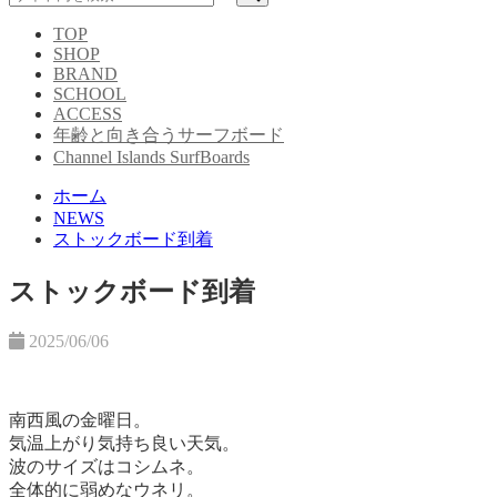
TOP
SHOP
BRAND
SCHOOL
ACCESS
年齢と向き合うサーフボード
Channel Islands SurfBoards
ホーム
NEWS
ストックボード到着
ストックボード到着
2025/06/06
南西風の金曜日。
気温上がり気持ち良い天気。
波のサイズはコシムネ。
全体的に弱めなウネリ。