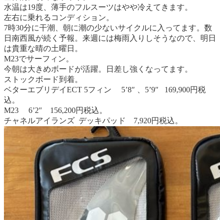
水温は19度、薄手のフルスーツはやや冷えてきます。
左右に乗れるコンディション。
7時30分に干潮、朝に潮の少ないサイクルに入ってます。
数
日南西風が続く予報。
来週には梅雨入りしそうなので、明日
は貴重な晴の土曜日。
M23でサーフィン。
今朝は大きめボードが活躍。
日差し強くなってます。
ストックボード到着。
ベターエブリデイECT 5フィン 5’8″ 、5’9″ 169,900円税
込。
M23 6’2″ 156,200円税込。
チャネルアイランズ デッキパッド 7,920円税込。