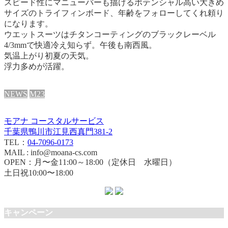
スピード性にマニューバーも描けるポテンシャル高い大きめ
サイズのトライフィンボード、年齢をフォローしてくれ頼り
になります。
ウエットスーツはチタンコーティングのブラックレーベル
4/3mmで快適冷え知らず。
午後も南西風。
気温上がり初夏の天気。
浮力多めが活躍。
NEWS
M23
モアナ コースタルサービス
千葉県鴨川市江見西真門381-2
TEL：
04-7096-0173
MAIL : info@moana-cs.com
OPEN：月〜金11:00～18:00（定休日 水曜日）
土日祝10:00〜18:00
キャンペーン