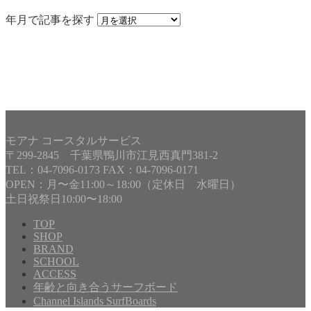
年月で記事を探す
モアナ コースタルサービス
〒299-2845 千葉県鴨川市江見西真門381-2
TEL：04-7096-0173 FAX：04-7096-0171
OPEN：月〜金11:00～18:00（定休日 水曜日）
土日祝祭日10:00〜18:00
TOP
SHOP
BRAND
Copyright©
MOANA COASTAL SERVICE
, 2025 All Rights
SCHOOL
Reserved.
ACCESS
年齢と向き合うサーフボード
Channel Islands SurfBoards