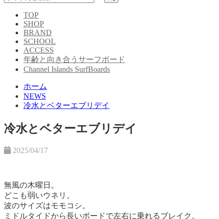
TOP
SHOP
BRAND
SCHOOL
ACCESS
年齢と向き合うサーフボード
Channel Islands SurfBoards
ホーム
NEWS
冷水とベターエブリデイ
冷水とベターエブリデイ
2025/04/17
無風の木曜日。
どこも弱いウネリ。
波のサイズはモモコシ。
ミドルタイドから長いボードで左右に乗れるブレイク。