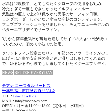
水温は12度後半、とても冷たくグローブの使用をお勧め。
冷たすぎて一度もできなかったドルフィンスルー。
気温は20度まで上がり穏やかな天候のサーフィン日和。
ロングボーダーしかいない小波な今朝のコンディション。
フェブズフィッシュもありましたが、あえてニューモデルの
ベターエブリデイでサーフィン。
3月から南岸低気圧が毎週通過してサイズの大きい日が続い
ていたので、初めて小波での使用。
クワッドフィン設定になりテール部分のアウトラインが少し
広げられた事で安定感の高い速い滑り出しをしてくれるの
で、ゆるゆるの小波でも活躍してくれたベターエブリデイ。
NEWS
BETTER EVERYDAY
モアナ コースタルサービス
千葉県鴨川市江見西真門381-2
TEL：
04-7096-0173
MAIL : info@moana-cs.com
OPEN：月〜金11:00～18:00（定休日 水曜日）
土日祝10:00〜18:00