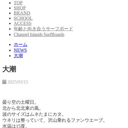
TOP
SHOP
BRAND
SCHOOL
ACCESS
年齢と向き合うサーフボード
Channel Islands SurfBoards
ホーム
NEWS
大潮
大潮
2025/03/15
曇り空の土曜日。
北から北北東の風。
波のサイズはムネたまにカタ。
ウネリは整っていて、沢山乗れるファンウエーブ。
水温は15度。