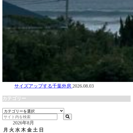
サイズアップする千葉外房
2026.08.03
カテゴリー
カ
テ
2026年8月
ゴ
リ
月
火
水
木
金
土
日