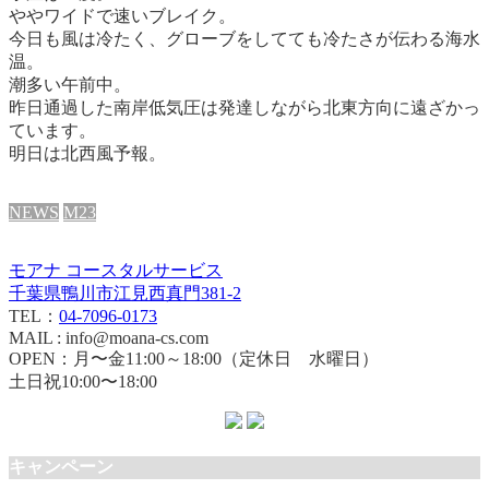
ややワイドで速いブレイク。
今日も風は冷たく、グローブをしてても冷たさが伝わる海水
温。
潮多い午前中。
昨日通過した南岸低気圧は発達しながら北東方向に遠ざかっ
ています。
明日は北西風予報。
NEWS
M23
モアナ コースタルサービス
千葉県鴨川市江見西真門381-2
TEL：
04-7096-0173
MAIL : info@moana-cs.com
OPEN：月〜金11:00～18:00（定休日 水曜日）
土日祝10:00〜18:00
キャンペーン