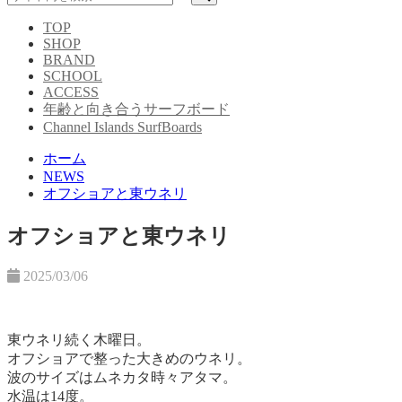
TOP
SHOP
BRAND
SCHOOL
ACCESS
年齢と向き合うサーフボード
Channel Islands SurfBoards
ホーム
NEWS
オフショアと東ウネリ
オフショアと東ウネリ
2025/03/06
東ウネリ続く木曜日。
オフショアで整った大きめのウネリ。
波のサイズはムネカタ時々アタマ。
水温は14度。