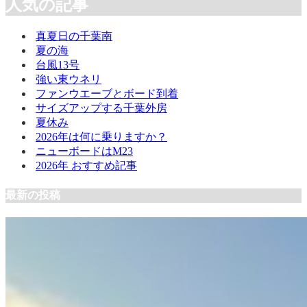
人気の記事
真夏日の千葉南
夏の海
台風13号
強い東ウネリ
ファンウエーブとボード到着
サイズアップする千葉外房
夏休み
2026年は何に乗りますか？
ニューボードはM23
2026年 おすすめ記事
最新の投稿