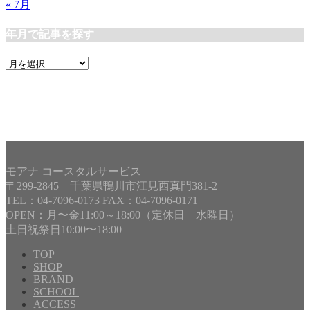
« 7月
年月で記事を探す
年
月
で
記
事
を
探
す
モアナ コースタルサービス
〒299-2845 千葉県鴨川市江見西真門381-2
TEL：04-7096-0173 FAX：04-7096-0171
OPEN：月〜金11:00～18:00（定休日 水曜日）
土日祝祭日10:00〜18:00
TOP
SHOP
BRAND
Copyright©
MOANA COASTAL SERVICE
, 2025 All Rights
SCHOOL
Reserved.
ACCESS