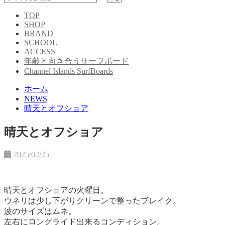
TOP
SHOP
BRAND
SCHOOL
ACCESS
年齢と向き合うサーフボード
Channel Islands SurfBoards
ホーム
NEWS
晴天とオフショア
晴天とオフショア
2025/02/25
晴天とオフショアの火曜日。
ウネリは少し下がりクリーンで整ったブレイク。
波のサイズはムネ。
左右にロングライド出来るコンディション。