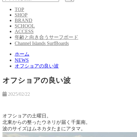
TOP
SHOP
BRAND
SCHOOL
ACCESS
年齢と向き合うサーフボード
Channel Islands SurfBoards
ホーム
NEWS
オフショアの良い波
オフショアの良い波
2025/02/22
オフショアの土曜日。
北東からの整ったウネリが届く千葉南。
波のサイズはムネカタたまにアタマ。