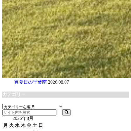
真夏日の千葉南
2026.08.07
カテゴリー
カ
テ
2026年8月
ゴ
リ
月
火
水
木
金
土
日
ー