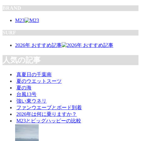
BRAND
M23
SURF
2026年 おすすめ記事
人気の記事
真夏日の千葉南
夏のウエットスーツ
夏の海
台風13号
強い東ウネリ
ファンウエーブとボード到着
2026年は何に乗りますか？
M23とビッグハッピーの比較