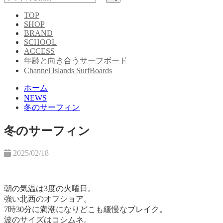
TOP
SHOP
BRAND
SCHOOL
ACCESS
年齢と向き合うサーフボード
Channel Islands SurfBoards
ホーム
NEWS
冬のサーフィン
冬のサーフィン
2025/02/18
朝の気温は3度の火曜日。
強い北西のオフショア。
7時30分に満潮になりどこも緩慢なブレイク。
波のサイズはコシムネ。