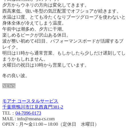
夕方からウネリの方向は変化してきます。
西高東低、強い冬型の気圧配置でオフショアが続きます。
水温は12度、とても冷たくなりブーツグローブを使わないと
身体全体が冷えてしまう温度。
午前中は潮多め、夕方に干潮。
楽しめるピークが沢山ある休日。
波が整い初めて4日目、パフォーマンスボードが活躍するブ
レイク。
明日は11時から通常営業、もしかしたら少しだけ遅刻してし
まうかもしれません。
火曜日の祝日は10時から営業しています。
冬の良い波。
NEWS
モアナ コースタルサービス
千葉県鴨川市江見西真門381-2
TEL：
04-7096-0173
MAIL : info@moana-cs.com
OPEN：月〜金11:00～18:00（定休日 水曜日）