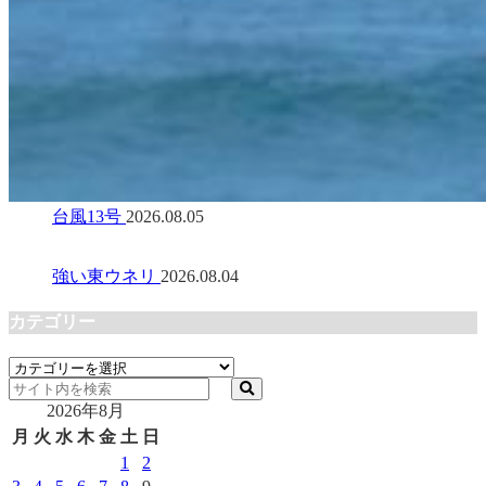
台風13号
2026.08.05
強い東ウネリ
2026.08.04
カテゴリー
カ
テ
2026年8月
ゴ
リ
月
火
水
木
金
土
日
ー
1
2