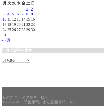
リ
月
火
水
木
金
土
日
ー
1
2
3
4
5
6
7
8
9
10
11
12
13
14
15
16
17
18
19
20
21
22
23
24
25
26
27
28
29
30
31
« 7月
年月で記事を探す
年
月
で
記
事
を
探
す
モアナ コースタルサービス
〒299-2845 千葉県鴨川市江見西真門381-2