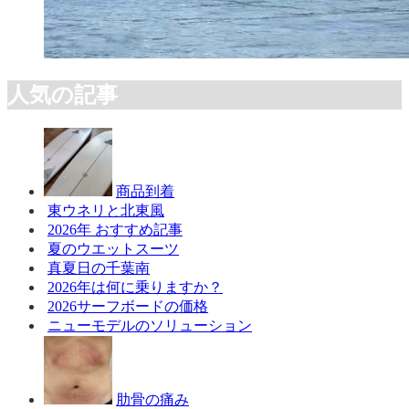
人気の記事
商品到着
東ウネリと北東風
2026年 おすすめ記事
夏のウエットスーツ
真夏日の千葉南
2026年は何に乗りますか？
2026サーフボードの価格
ニューモデルのソリューション
肋骨の痛み