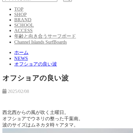
TOP
SHOP
BRAND
SCHOOL
ACCESS
年齢と向き合うサーフボード
Channel Islands SurfBoards
ホーム
NEWS
オフショアの良い波
オフショアの良い波
2025/02/08
西北西からの風が吹く土曜日。
オフショアでウネリの整った千葉南。
波のサイズはムネカタ時々アタマ。