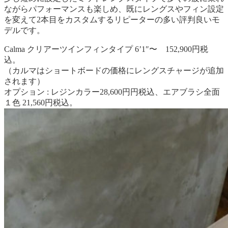
ながらパフォーマンスも楽しめ、既にレングスやフィン設定
を変えて2本目をカスタムするリピーターの多い評判良いモ
デルです。
Calma クリアーツインフィンタイプ 6’1″〜 152,900円税
込。
（カルマはショートボードの価格にレングスチャージが追加
されます）
オプション : レジンカラー28,600円円税込、エアブラシ全面
１色 21,560円税込。