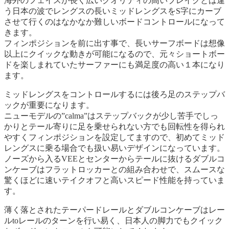
海外のフェイスが長く広いクオリティの高いブレイクとは違
う日本の波でレングスの長いミッドレングスをS字にカーブ
させて行くのはなかなか難しいボードコントロールになって
きます。
フィンポジションを前に出す事で、長いサーフボードは想像
以上にクイックな動きが可能になるので、元々ショートボー
ドを楽しまれていたサーファーにも満足度の高い１本になり
ます。
ミッドレングスをコントロールするには後ろ足のステップバ
ックが重要になります。
ニューモデルの”calma”はステップバックが少し苦手でしっ
かりとテール寄りに足を乗せられない方でも回転性を得られ
やすくフィンポジションを設定してますので、初めてミッド
レングスに乗る場合でも扱い易いデザインになっています。
ノーズから入るVEEとセンターからテールに抜けるダブルコ
ンケーブはフラットロッカーとの組み合わせで、スムースな
驚くほどに速いテイクオフと高いスピード性能を持っていま
す。
薄く落とされたテーパードレールとダブルコンケーブはレー
ルtoレールのターンを行い易く、日本人の脚力でもクイック