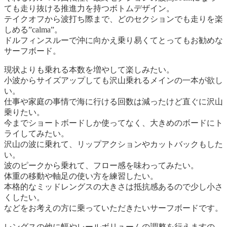
ても走り抜ける推進力を持つボトムデザイン。
テイクオフから波打ち際まで、どのセクションでも走りを楽
しめる”calma”。
ドルフィンスルーで沖に向かえ乗り易くてとってもお勧めな
サーフボード。
現状よりも乗れる本数を増やして楽しみたい。
小波からサイズアップしても沢山乗れるメインの一本が欲し
い。
仕事や家庭の事情で海に行ける回数は減ったけど直ぐに沢山
乗りたい。
今までショートボードしか使ってなく、大きめのボードにト
ライしてみたい。
沢山の波に乗れて、リップアクションやカットバックもした
い。
波のピークから乗れて、フロー感を味わってみたい。
体重の移動や軸足の使い方を練習したい。
本格的なミッドレングスの大きさは抵抗感あるので少し小さ
くしたい。
などをお考えの方に乗っていただきたいサーフボードです。
レングスの他に幅やレールボリュームの調整を行えますの