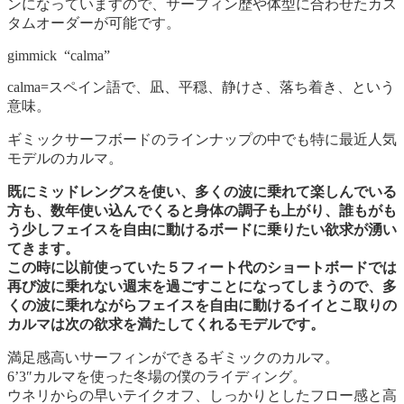
ンになっていますので、サーフィン歴や体型に合わせたカス
タムオーダーが可能です。
gimmick “calma”
calma=スペイン語で、凪、平穏、静けさ、落ち着き、という
意味。
ギミックサーフボードのラインナップの中でも特に最近人気
モデルのカルマ。
既にミッドレングスを使い、多くの波に乗れて楽しんでいる
方も、数年使い込んでくると身体の調子も上がり、誰もがも
う少しフェイスを自由に動けるボードに乗りたい欲求が湧い
てきます。
この時に以前使っていた５フィート代のショートボードでは
再び波に乗れない週末を過ごすことになってしまうので、多
くの波に乗れながらフェイスを自由に動けるイイとこ取りの
カルマは次の欲求を満たしてくれるモデルです。
満足感高いサーフィンができるギミックのカルマ。
6’3″カルマを使った冬場の僕のライディング。
ウネリからの早いテイクオフ、しっかりとしたフロー感と高