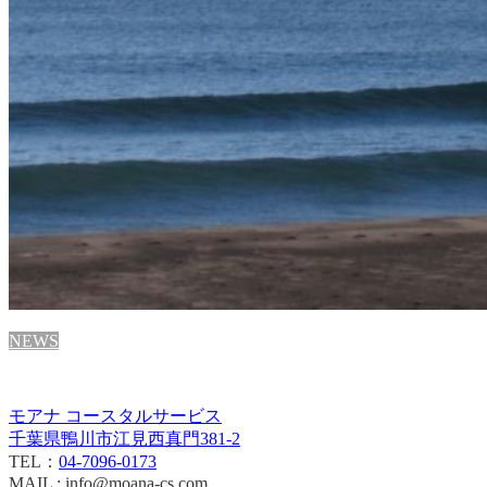
NEWS
モアナ コースタルサービス
千葉県鴨川市江見西真門381-2
TEL：
04-7096-0173
MAIL : info@moana-cs.com