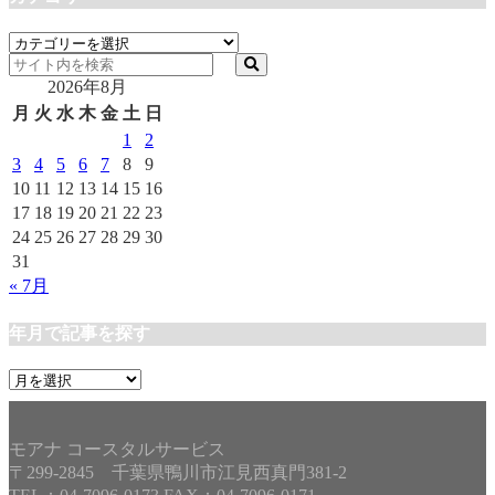
カ
テ
2026年8月
ゴ
リ
月
火
水
木
金
土
日
ー
1
2
3
4
5
6
7
8
9
10
11
12
13
14
15
16
17
18
19
20
21
22
23
24
25
26
27
28
29
30
31
« 7月
年月で記事を探す
年
月
で
記
モアナ コースタルサービス
事
〒299-2845 千葉県鴨川市江見西真門381-2
を