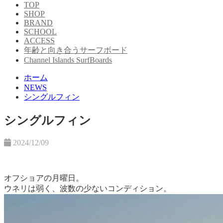
TOP
SHOP
BRAND
SCHOOL
ACCESS
年齢と向き合うサーフボード
Channel Islands SurfBoards
ホーム
NEWS
シングルフィン
シングルフィン
2024/12/09
オフショアの月曜日。
ウネリは弱く、波数の少ないコンディション。