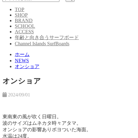
TOP
SHOP
BRAND
SCHOOL
ACCESS
年齢と向き合うサーフボード
Channel Islands SurfBoards
ホーム
NEWS
オンショア
オンショア
2024/09/01
東南東の風が吹く日曜日。
波のサイズはムネカタ時々アタマ。
オンショアの影響ありボヨついた海面。
水温は24度。