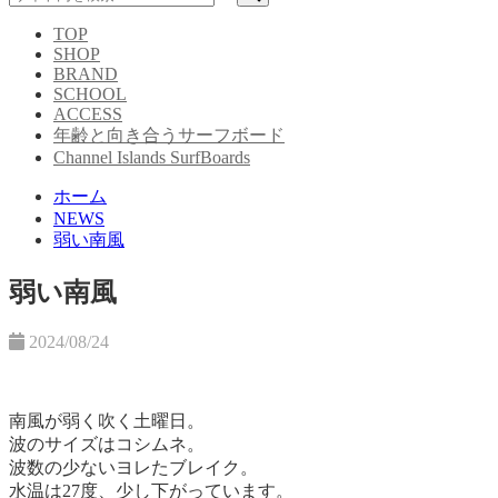
TOP
SHOP
BRAND
SCHOOL
ACCESS
年齢と向き合うサーフボード
Channel Islands SurfBoards
ホーム
NEWS
弱い南風
弱い南風
2024/08/24
南風が弱く吹く土曜日。
波のサイズはコシムネ。
波数の少ないヨレたブレイク。
水温は27度、少し下がっています。