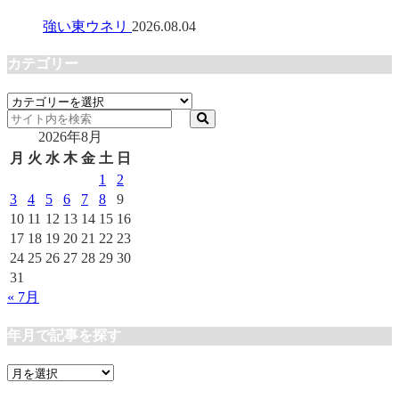
強い東ウネリ
2026.08.04
カテゴリー
カ
テ
2026年8月
ゴ
リ
月
火
水
木
金
土
日
ー
1
2
3
4
5
6
7
8
9
10
11
12
13
14
15
16
17
18
19
20
21
22
23
24
25
26
27
28
29
30
31
« 7月
年月で記事を探す
年
月