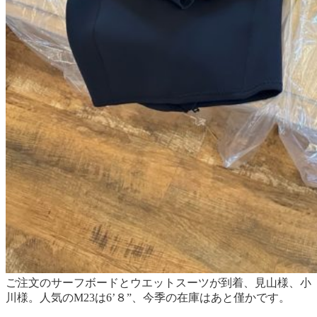
ご注文のサーフボードとウエットスーツが到着、見山様、小
川様。
人気のM23は6’８”、今季の在庫はあと僅かです。