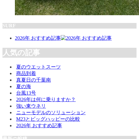
SURF
2026年 おすすめ記事
人気の記事
夏のウエットスーツ
商品到着
真夏日の千葉南
夏の海
台風13号
2026年は何に乗りますか？
強い東ウネリ
ニューモデルのソリューション
M23とビッグハッピーの比較
2026年 おすすめ記事
最新の投稿