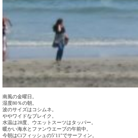
南風の金曜日。
湿度80％の朝。
波のサイズはコシムネ。
ややワイドなブレイク。
水温は28度、ウエットスーツはタッパー。
暖かい海水とファンウエーブの午前中。
今朝はCiフィッシュの5’11″でサーフィン。