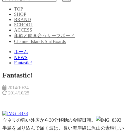
TOP
SHOP
BRAND
SCHOOL
ACCESS
年齢と向き合うサーフボード
Channel Islands SurfBoards
ホーム
NEWS
Fantastic!
Fantastic!
2014/10/24
2014/10/25
ウネリの強い外房から30分移動の金曜日朝。
半島を
回り込んで届く波は、長い海岸線に沢山の素晴しい