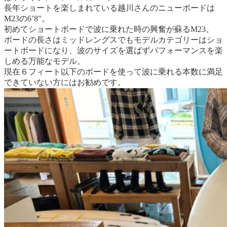
長年ショートを楽しまれている越川さんのニューボードは
M23の6’8″。
初めてショートボードで波に乗れた時の興奮が蘇るM23。
ボードの長さはミッドレングスでもモデルカテゴリーはショ
ートボードになり、波のサイズを選ばずパフォーマンスを楽
しめる万能なモデル。
現在６フィート以下のボードを使って波に乗れる本数に満足
できていない方にはお勧めです。