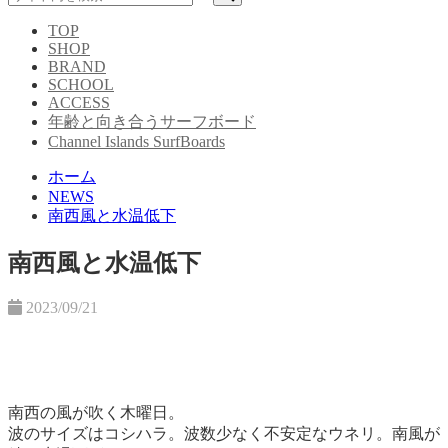
TOP
SHOP
BRAND
SCHOOL
ACCESS
年齢と向き合うサーフボード
Channel Islands SurfBoards
ホーム
NEWS
南西風と水温低下
南西風と水温低下
2023/09/21
南西の風が吹く木曜日。
波のサイズはコシハラ。
波数少なく不安定なウネリ。
南風が