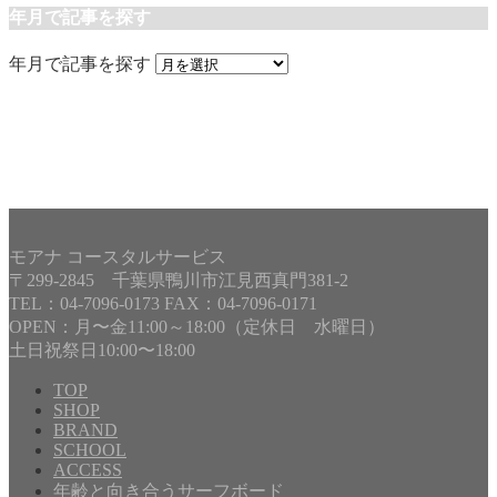
年月で記事を探す
年月で記事を探す
モアナ コースタルサービス
〒299-2845 千葉県鴨川市江見西真門381-2
TEL：04-7096-0173 FAX：04-7096-0171
OPEN：月〜金11:00～18:00（定休日 水曜日）
土日祝祭日10:00〜18:00
TOP
SHOP
BRAND
Copyright©
MOANA COASTAL SERVICE
, 2014 All Rights
SCHOOL
Reserved.
ACCESS
年齢と向き合うサーフボード