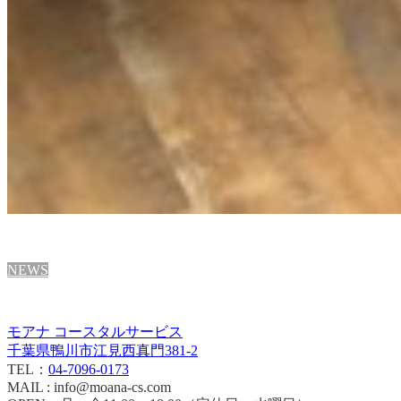
NEWS
モアナ コースタルサービス
千葉県鴨川市江見西真門381-2
TEL：
04-7096-0173
MAIL : info@moana-cs.com