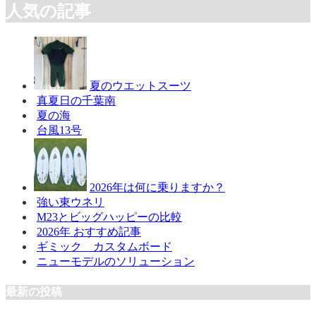
人気の記事
夏のウエットスーツ
真夏日の千葉南
夏の海
台風13号
2026年は何に乗りますか？
強い東ウネリ
M23とビッグハッピーの比較
2026年 おすすめ記事
ギミック カスタムボード
ニューモデルのソリューション
最新の投稿