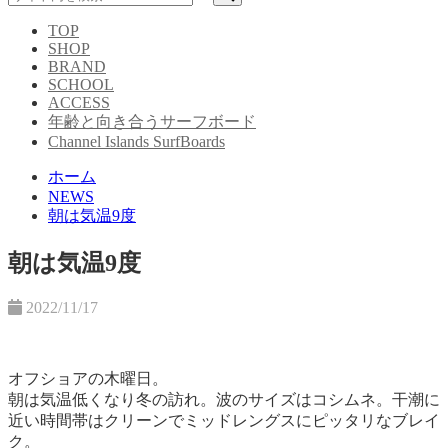
TOP
SHOP
BRAND
SCHOOL
ACCESS
年齢と向き合うサーフボード
Channel Islands SurfBoards
ホーム
NEWS
朝は気温9度
朝は気温9度
2022/11/17
オフショアの木曜日。
朝は気温低くなり冬の訪れ。
波のサイズはコシムネ。
干潮に
近い時間帯はクリーンでミッドレングスにピッタリなブレイ
ク。