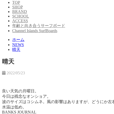
TOP
SHOP
BRAND
SCHOOL
ACCESS
年齢と向き合うサーフボード
Channel Islands SurfBoards
ホーム
NEWS
晴天
晴天
2022/05/23
良い天気の月曜日。
今日は残念なオンショア。
波のサイズはコシムネ。
風の影響はありますが、どうにか左
水温は低め。
BANKS JOURNAL