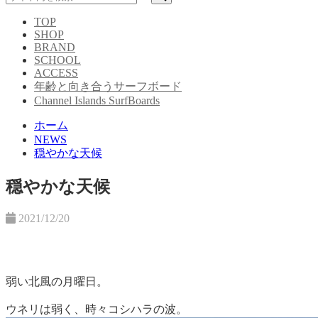
TOP
SHOP
BRAND
SCHOOL
ACCESS
年齢と向き合うサーフボード
Channel Islands SurfBoards
ホーム
NEWS
穏やかな天候
穏やかな天候
2021/12/20
弱い北風の月曜日。
ウネリは弱く、時々コシハラの波。