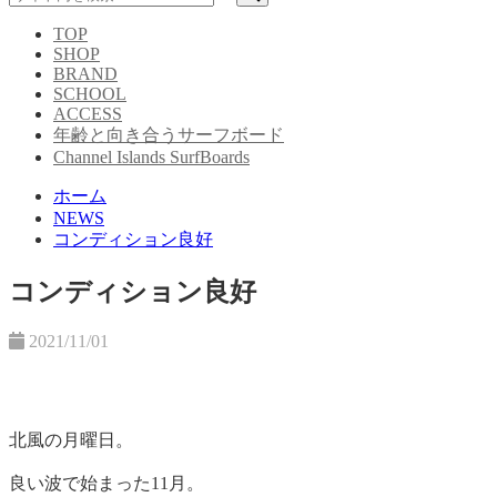
TOP
SHOP
BRAND
SCHOOL
ACCESS
年齢と向き合うサーフボード
Channel Islands SurfBoards
ホーム
NEWS
コンディション良好
コンディション良好
2021/11/01
北風の月曜日。
良い波で始まった11月。