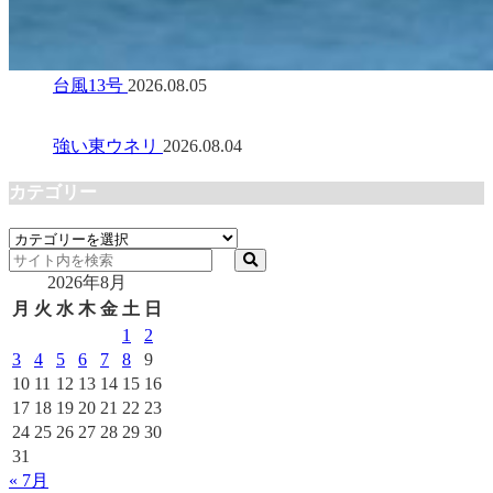
台風13号
2026.08.05
強い東ウネリ
2026.08.04
カテゴリー
カ
テ
2026年8月
ゴ
リ
月
火
水
木
金
土
日
ー
1
2
3
4
5
6
7
8
9
10
11
12
13
14
15
16
17
18
19
20
21
22
23
24
25
26
27
28
29
30
31
« 7月