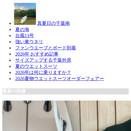
真夏日の千葉南
夏の海
台風13号
強い東ウネリ
ファンウエーブとボード到着
2026年 おすすめ記事
サイズアップする千葉外房
夏のウエットスーツ
2026年は何に乗りますか？
2026夏物ウエットスーツオーダーフェアー
最新の投稿