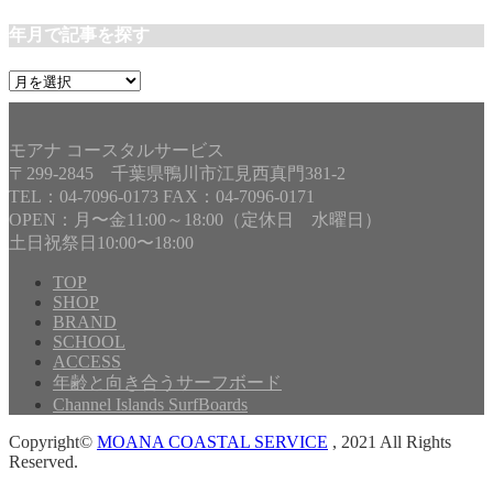
年月で記事を探す
年
月
で
記
モアナ コースタルサービス
事
〒299-2845 千葉県鴨川市江見西真門381-2
を
TEL：04-7096-0173 FAX：04-7096-0171
探
OPEN：月〜金11:00～18:00（定休日 水曜日）
す
土日祝祭日10:00〜18:00
TOP
SHOP
BRAND
SCHOOL
ACCESS
年齢と向き合うサーフボード
Channel Islands SurfBoards
Copyright©
MOANA COASTAL SERVICE
, 2021 All Rights
Reserved.