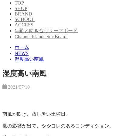
TOP
SHOP
BRAND
SCHOOL
ACCESS
年齢と向き合うサーフボード
Channel Islands SurfBoards
ホーム
NEWS
湿度高い南風
湿度高い南風
2021/07/10
南風が吹き、蒸し暑い土曜日。
風の影響が出て、ややヨレのあるコンディション。