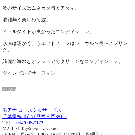
波のサイズはムネカタ時々アタマ。
混雑無く楽しめる波。
ミドルタイドが良かったコンディション。
水温は暖かく、ウエットスーツはシーガル〜長袖スプリン
グ。
綺麗な海水とオフショアでクリーンなコンディション。
ツインピンでサーフィン。
NEWS
モアナ コースタルサービス
千葉県鴨川市江見西真門381-2
TEL：
04-7096-0173
MAIL : info@moana-cs.com
OPEN：月〜金11:00～18:00（定休日 水曜日）