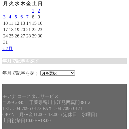
月
火
水
木
金
土
日
1
2
3
4
5
6
7
8
9
10
11
12
13
14
15
16
17
18
19
20
21
22
23
24
25
26
27
28
29
30
31
« 7月
年月で記事を探す
年月で記事を探す
モアナ コースタルサービス
〒299-2845 千葉県鴨川市江見西真門381-2
TEL：04-7096-0173 FAX：04-7096-0171
OPEN：月〜金11:00～18:00（定休日 水曜日）
土日祝祭日10:00〜18:00