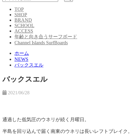
TOP
SHOP
BRAND
SCHOOL
ACCESS
年齢と向き合うサーフボード
Channel Islands SurfBoards
ホーム
NEWS
バックスエル
バックスエル
2021/06/28
通過した低気圧のウネリが続く月曜日。
半島を回り込んで届く南東のウネリは長いレフトブレイク。