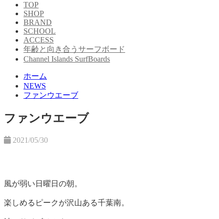
TOP
SHOP
BRAND
SCHOOL
ACCESS
年齢と向き合うサーフボード
Channel Islands SurfBoards
ホーム
NEWS
ファンウエーブ
ファンウエーブ
2021/05/30
風が弱い日曜日の朝。
楽しめるピークが沢山ある千葉南。