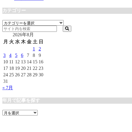
カテゴリー
カ
テ
2026年8月
ゴ
リ
月
火
水
木
金
土
日
ー
1
2
3
4
5
6
7
8
9
10
11
12
13
14
15
16
17
18
19
20
21
22
23
24
25
26
27
28
29
30
31
« 7月
年月で記事を探す
年
月
で
記