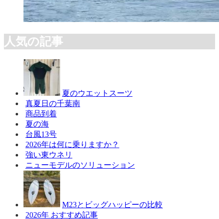
人気の記事
夏のウエットスーツ
真夏日の千葉南
商品到着
夏の海
台風13号
2026年は何に乗りますか？
強い東ウネリ
ニューモデルのソリューション
M23とビッグハッピーの比較
2026年 おすすめ記事