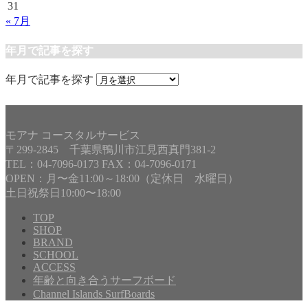
31
« 7月
年月で記事を探す
年月で記事を探す
モアナ コースタルサービス
〒299-2845 千葉県鴨川市江見西真門381-2
TEL：04-7096-0173 FAX：04-7096-0171
OPEN：月〜金11:00～18:00（定休日 水曜日）
土日祝祭日10:00〜18:00
TOP
SHOP
BRAND
SCHOOL
ACCESS
年齢と向き合うサーフボード
Channel Islands SurfBoards