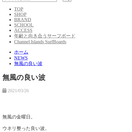
TOP
SHOP
BRAND
SCHOOL
ACCESS
年齢と向き合うサーフボード
Channel Islands SurfBoards
ホーム
NEWS
無風の良い波
無風の良い波
2021/03/26
無風の金曜日。
ウネリ整った良い波。