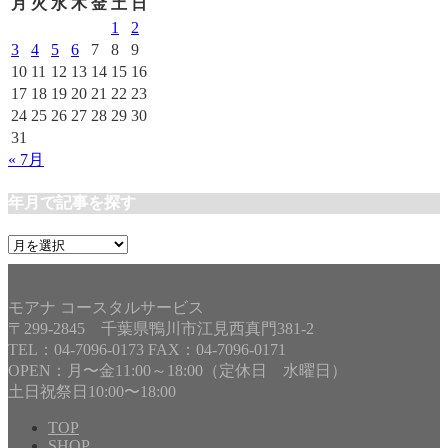
リ
月
火
水
木
金
土
日
ー
1
2
3
4
5
6
7
8
9
10
11
12
13
14
15
16
17
18
19
20
21
22
23
24
25
26
27
28
29
30
31
« 7月
年月で記事を探す
年
月
で
記
モアナ コースタルサービス
事
〒299-2845 千葉県鴨川市江見西真門381-2
を
TEL：04-7096-0173 FAX：04-7096-0171
探
OPEN：月〜金11:00～18:00（定休日 水曜日）
す
土日祝祭日10:00〜18:00
TOP
SHOP