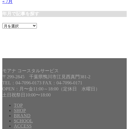
« 7月
年月で記事を探す
年
月
で
記
事
を
探
す
モアナ コースタルサービス
〒299-2845 千葉県鴨川市江見西真門381-2
TEL：04-7096-0173 FAX：04-7096-0171
OPEN：月〜金11:00～18:00（定休日 水曜日）
土日祝祭日10:00〜18:00
TOP
SHOP
BRAND
Copyright©
MOANA COASTAL SERVICE
, 2019 All Rights
SCHOOL
Reserved.
ACCESS