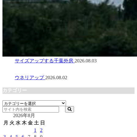
サイズアップする千葉外房
2026.08.03
ウネリアップ
2026.08.02
カテゴリー
カ
テ
2026年8月
ゴ
リ
月
火
水
木
金
土
日
ー
1
2
3
4
5
6
7
8
9