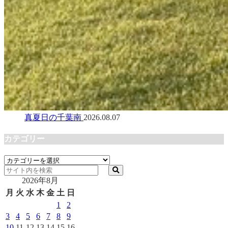
真夏日の千葉南
2026.08.07
カテゴリー
カ
テ
2026年8月
ゴ
リ
月
火
水
木
金
土
日
ー
1
2
3
4
5
6
7
8
9
10
11
12
13
14
15
16