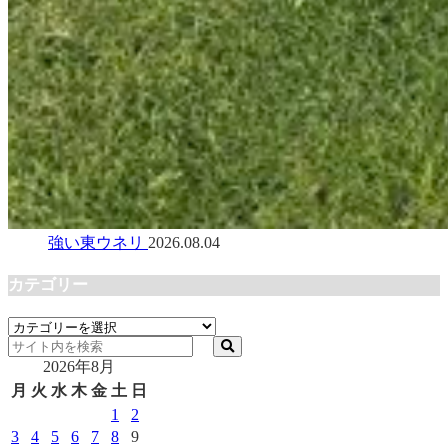
強い東ウネリ
2026.08.04
カテゴリー
カ
テ
2026年8月
ゴ
リ
月
火
水
木
金
土
日
ー
1
2
3
4
5
6
7
8
9