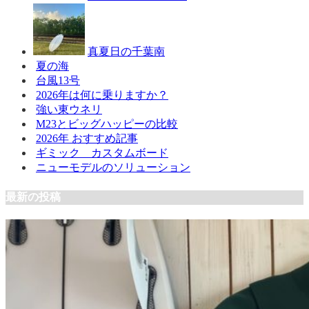
真夏日の千葉南
夏の海
台風13号
2026年は何に乗りますか？
強い東ウネリ
M23とビッグハッピーの比較
2026年 おすすめ記事
ギミック カスタムボード
ニューモデルのソリューション
最新の投稿