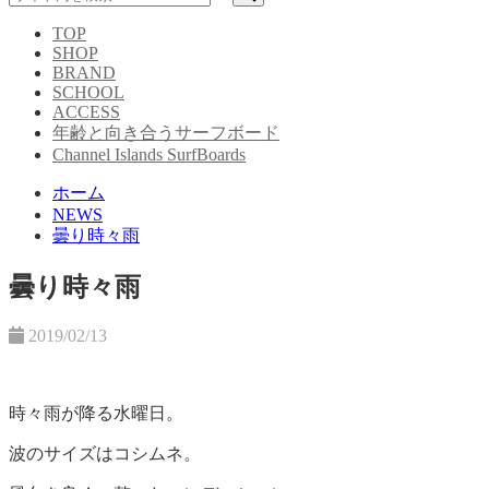
TOP
SHOP
BRAND
SCHOOL
ACCESS
年齢と向き合うサーフボード
Channel Islands SurfBoards
ホーム
NEWS
曇り時々雨
曇り時々雨
2019/02/13
時々雨が降る水曜日。
波のサイズはコシムネ。