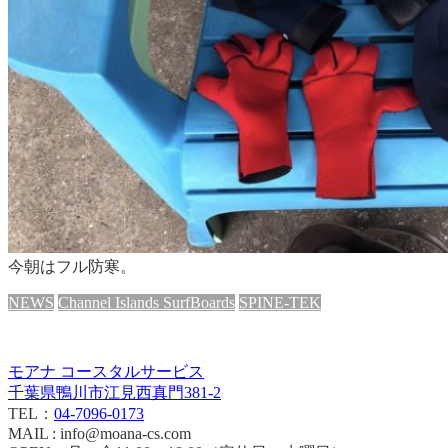
今朝はフル防寒。
NEWS
Channel Islands SurfBoards
SPINE-TEK
モアナ コースタルサービス
千葉県鴨川市江見西真門381-2
TEL：
04-7096-0173
MAIL : info@moana-cs.com