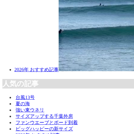
2026年 おすすめ記事
人気の記事
台風13号
夏の海
強い東ウネリ
サイズアップする千葉外房
ファンウエーブとボード到着
ビッグハッピーの新サイズ