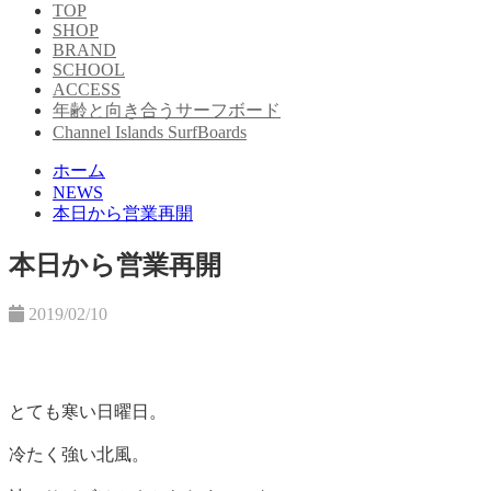
TOP
SHOP
BRAND
SCHOOL
ACCESS
年齢と向き合うサーフボード
Channel Islands SurfBoards
ホーム
NEWS
本日から営業再開
本日から営業再開
2019/02/10
とても寒い日曜日。
冷たく強い北風。