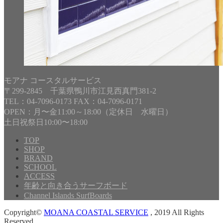
モアナ コースタルサービス
〒299-2845 千葉県鴨川市江見西真門381-2
TEL：04-7096-0173 FAX：04-7096-0171
OPEN：月〜金11:00～18:00（定休日 水曜日）
土日祝祭日10:00〜18:00
TOP
SHOP
BRAND
SCHOOL
ACCESS
年齢と向き合うサーフボード
Channel Islands SurfBoards
Copyright©
MOANA COASTAL SERVICE
, 2019 All Rights
Reserved.