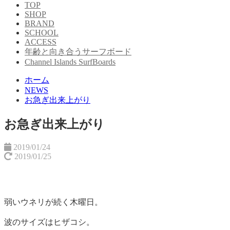
TOP
SHOP
BRAND
SCHOOL
ACCESS
年齢と向き合うサーフボード
Channel Islands SurfBoards
ホーム
NEWS
お急ぎ出来上がり
お急ぎ出来上がり
2019/01/24
2019/01/25
弱いウネリが続く木曜日。
波のサイズはヒザコシ。