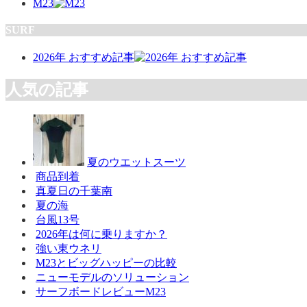
M23
SURF
2026年 おすすめ記事
人気の記事
夏のウエットスーツ
商品到着
真夏日の千葉南
夏の海
台風13号
2026年は何に乗りますか？
強い東ウネリ
M23とビッグハッピーの比較
ニューモデルのソリューション
サーフボードレビューM23