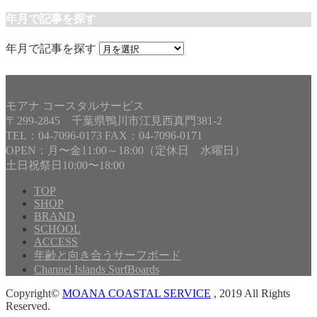
年月で記事を探す
年月で記事を探す
モアナ コースタルサービス
〒299-2845 千葉県鴨川市江見西真門381-2
TEL：04-7096-0173 FAX：04-7096-0171
OPEN：月〜金11:00～18:00（定休日 水曜日）
土日祝祭日10:00〜18:00
TOP
SHOP
BRAND
SCHOOL
ACCESS
年齢と向き合うサーフボード
Channel Islands SurfBoards
Copyright©
MOANA COASTAL SERVICE
, 2019 All Rights
Reserved.