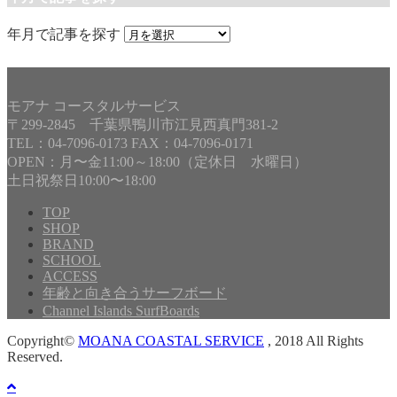
年月で記事を探す
モアナ コースタルサービス
〒299-2845 千葉県鴨川市江見西真門381-2
TEL：04-7096-0173 FAX：04-7096-0171
OPEN：月〜金11:00～18:00（定休日 水曜日）
土日祝祭日10:00〜18:00
TOP
SHOP
BRAND
SCHOOL
ACCESS
年齢と向き合うサーフボード
Channel Islands SurfBoards
Copyright©
MOANA COASTAL SERVICE
, 2018 All Rights
Reserved.