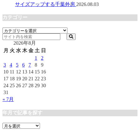
サイズアップする千葉外房
2026.08.03
カテゴリー
カ
テ
2026年8月
ゴ
リ
月
火
水
木
金
土
日
ー
1
2
3
4
5
6
7
8
9
10
11
12
13
14
15
16
17
18
19
20
21
22
23
24
25
26
27
28
29
30
31
« 7月
年月で記事を探す
年
月
で