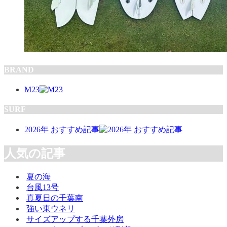
BRAND
M23
SURF
2026年 おすすめ記事
人気の記事
夏の海
台風13号
真夏日の千葉南
強い東ウネリ
サイズアップする千葉外房