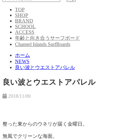
TOP
SHOP
BRAND
SCHOOL
ACCESS
年齢と向き合うサーフボード
Channel Islands SurfBoards
ホーム
NEWS
良い波とウエストアパレル
良い波とウエストアパレル
2018/11/09
整った東からのウネリが届く金曜日。
無風でクリーンな海面。