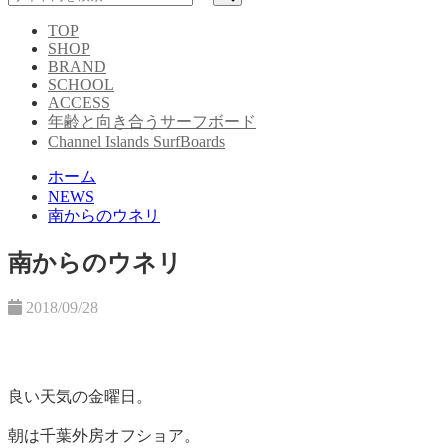
TOP
SHOP
BRAND
SCHOOL
ACCESS
年齢と向き合うサーフボード
Channel Islands SurfBoards
ホーム
NEWS
南からのウネリ
南からのウネリ
2018/09/28
良い天気の金曜日。
朝は千葉外房オフショア。