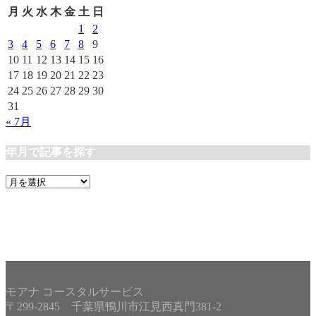
リ
月
火
水
木
金
土
日
ー
1
2
3
4
5
6
7
8
9
10
11
12
13
14
15
16
17
18
19
20
21
22
23
24
25
26
27
28
29
30
31
« 7月
年月で記事を探す
年
月
で
記
事
を
探
す
モアナ コースタルサービス
〒299-2845 千葉県鴨川市江見西真門381-2